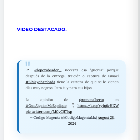
VIDEO DESTACADO.
📍
@lopezobrador_
necesita esa “guerra” porque
después de la entrega, traición o captura de Ismael
#ElMayoZambada
tiene la certeza de que se le vienen
días muy negros. Para él y para sus hijos.
La opinión de
@ramonalberto
en
#QueAlguienMeExplique
: 👇
https://t.co/ry4q6vHI7W
pic.twitter.com/MCyCjJ7IAp
— Código Magenta (@CodigoMagentaMx)
August 28,
2024