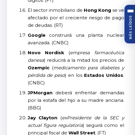
dígitos. (FT)
El sector inmobiliario de
Hong Kong
se ve
afectado por el creciente riesgo de pago
MÁS LEÍDOS
de deudas. (RT)
Google
construirá una planta nuclear
avanzada. (CNBC)
Novo Nordisk
(
empresa farmacéutica
danesa
) reducirá a la mitad los precios de
Ozempic
(
medicamento para diabetes y
pérdida de peso
) en los
Estados Unidos
.
(CNBC)
JPMorgan
deberá enfrentar demandas
por la estafa del hijo a su madre anciana.
(BBG)
Jay Clayton
(
exPresidente de la SEC y
actual figura regulatoria
) seguirá como el
principal fiscal de
Wall Street
. (FT)