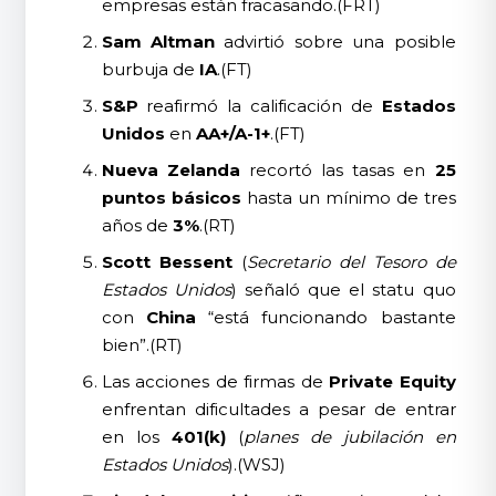
empresas están fracasando.(FRT)
Sam Altman
advirtió sobre una posible
burbuja de
IA
.(FT)
S&P
reafirmó la calificación de
Estados
Unidos
en
AA+/A-1+
.(FT)
Nueva Zelanda
recortó las tasas en
25
puntos básicos
hasta un mínimo de tres
años de
3%
.(RT)
Scott Bessent
(
Secretario del Tesoro de
Estados Unidos
) señaló que el statu quo
con
China
“está funcionando bastante
bien”.(RT)
Las acciones de firmas de
Private Equity
enfrentan dificultades a pesar de entrar
en los
401(k)
(
planes de jubilación en
Estados Unidos
).(WSJ)