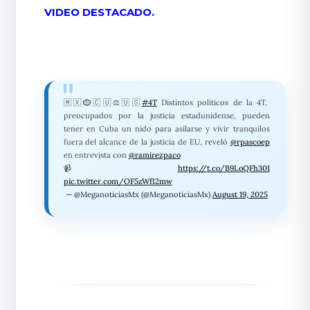
VIDEO DESTACADO.
🇲🇽🪹🇨🇺⚖️🇺🇸
#4T
Distintos políticos de la 4T,
preocupados por la justicia estadunidense, pueden
tener en Cuba un nido para asilarse y vivir tranquilos
fuera del alcance de la justicia de EU, reveló
@rpascoep
en entrevista con
@ramirezpaco
📹
https://t.co/B9LoQFh301
pic.twitter.com/OF5zWfI2mw
— @MeganoticiasMx (@MeganoticiasMx)
August 19, 2025