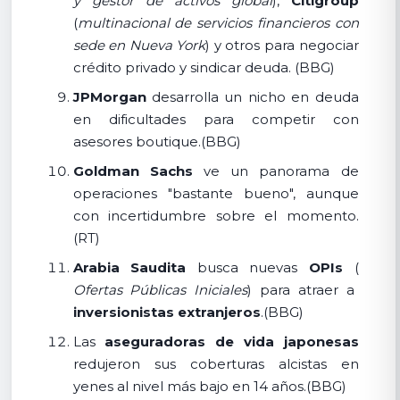
y gestor de activos global
),
Citigroup
(
multinacional de servicios financieros con
sede en Nueva York
) y otros para negociar
crédito privado y sindicar deuda. (BBG)
JPMorgan
desarrolla un nicho en deuda
en dificultades para competir con
asesores boutique.(BBG)
Goldman Sachs
ve un panorama de
operaciones "bastante bueno", aunque
con incertidumbre sobre el momento.
(RT)
Arabia Saudita
busca nuevas
OPIs
(
Ofertas Públicas Iniciales
) para atraer a
inversionistas extranjeros
.(BBG)
Las
aseguradoras de vida japonesas
redujeron sus coberturas alcistas en
yenes al nivel más bajo en 14 años.(BBG)