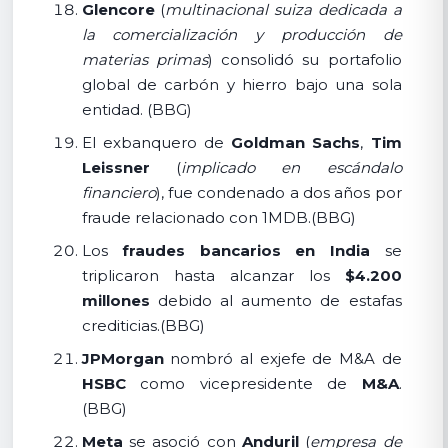
Glencore
(
multinacional suiza dedicada a
la comercialización y producción de
materias primas
) consolidó su portafolio
global de carbón y hierro bajo una sola
entidad. (BBG)
El exbanquero de
Goldman Sachs
,
Tim
Leissner
(
implicado en escándalo
financiero
), fue condenado a dos años por
fraude relacionado con 1MDB.(BBG)
Los
fraudes bancarios en India
se
triplicaron hasta alcanzar los
$4.200
millones
debido al aumento de estafas
crediticias.(BBG)
JPMorgan
nombró al exjefe de M&A de
HSBC
como vicepresidente de
M&A
.
(BBG)
Meta
se asoció con
Anduril
(
empresa de