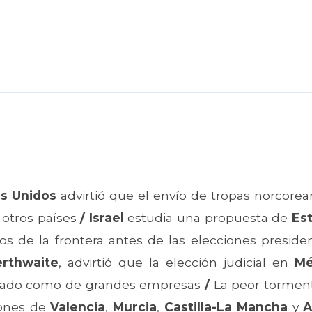
os Unidos
advirtió que el envío de tropas norcore
 otros países
/
Israel
estudia una propuesta de
Es
os de la frontera antes de las elecciones presid
erthwaite
, advirtió que la elección judicial en
Mé
izado como de grandes empresas
/
La peor torment
iones de
Valencia
,
Murcia
,
Castilla-La Mancha
y
A