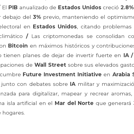
/
El
PIB
anualizado de
Estados Unidos
creció
2.8%
r debajo del
3%
previo, manteniendo el optimismo
electoral en
Estados Unidos
, citando problemas 
climático
/
Las criptomonedas se consolidan c
con
Bitcoin
en máximos históricos y contribuciones
 tienen planes de dejar de invertir fuerte en
IA
/
cupaciones de
Wall Street
sobre sus elevados gast
 cumbre
Future Investment Initiative
en
Arabia 
, junto con debates sobre
IA
militar y maximizaci
anzada para digitalizar, mapear y recrear aromas,
 isla artificial en el
Mar del Norte
que generará
e hogares.