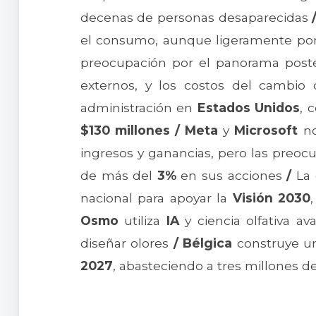
decenas de personas desaparecidas
el consumo, aunque ligeramente po
preocupación por el panorama post
externos, y los costos del cambio 
administración en
Estados Unidos
, 
$130 millones
/
Meta
y
Microsoft
no
ingresos y ganancias, pero las preo
de más del
3%
en sus acciones
/
La
nacional para apoyar la
Visión 2030
Osmo
utiliza
IA
y ciencia olfativa av
diseñar olores
/
Bélgica
construye una
2027
, abasteciendo a tres millones d