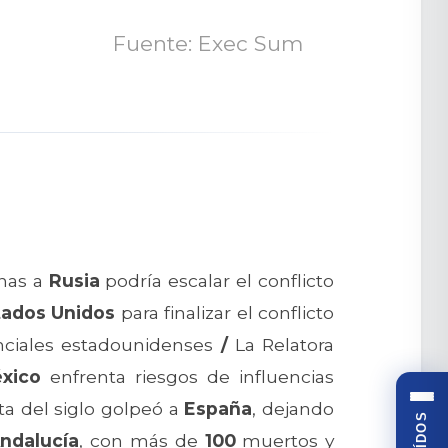
Fuente: Exec Sum
anas a
Rusia
podría escalar el conflicto
tados Unidos
para finalizar el conflicto
enciales estadounidenses
/
La Relatora
xico
enfrenta riesgos de influencias
a del siglo golpeó a
España
, dejando
ndalucía
, con más de
100
muertos y