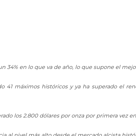
 un 34% en lo que va de año, lo que supone el mej
o 41 máximos históricos y ya ha superado el ren
ado los 2.800 dólares por onza por primera vez en l
cia al nivel más alto desde el mercado alcista histó