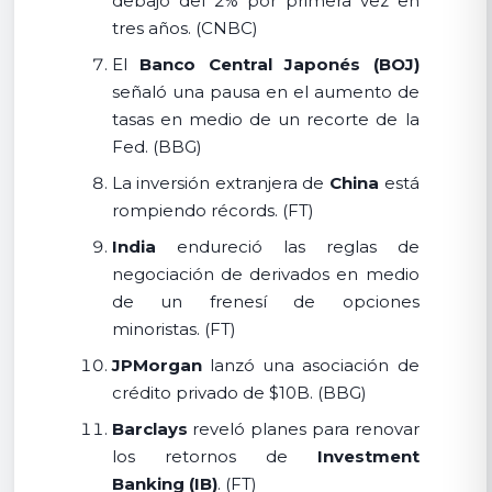
debajo del 2% por primera vez en
tres años. (CNBC)
El
Banco Central Japonés (BOJ)
señaló una pausa en el aumento de
tasas en medio de un recorte de la
Fed. (BBG)
La inversión extranjera de
China
está
rompiendo récords. (FT)
India
endureció las reglas de
negociación de derivados en medio
de un frenesí de opciones
minoristas. (FT)
JPMorgan
lanzó una asociación de
crédito privado de $10B. (BBG)
Barclays
reveló planes para renovar
los retornos de
Investment
Banking (IB)
. (FT)