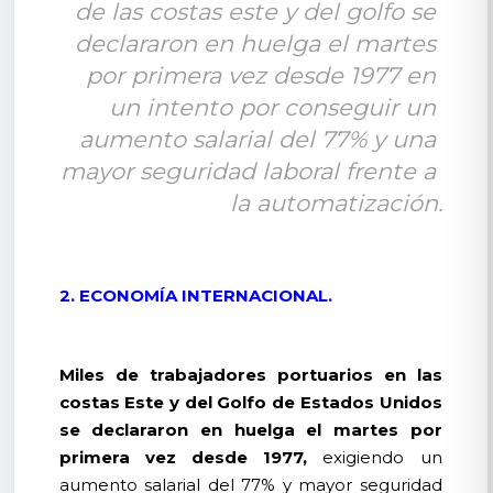
de las costas este y del golfo se 
declararon en huelga el martes 
por primera vez desde 1977 en 
un intento por conseguir un 
aumento salarial del 77% y una 
mayor seguridad laboral frente a 
la automatización.
2. ECONOMÍA INTERNACIONAL.
Miles de trabajadores portuarios en las
costas Este y del Golfo de Estados Unidos
se declararon en huelga el martes por
primera vez desde 1977,
exigiendo un
aumento salarial del 77% y mayor seguridad