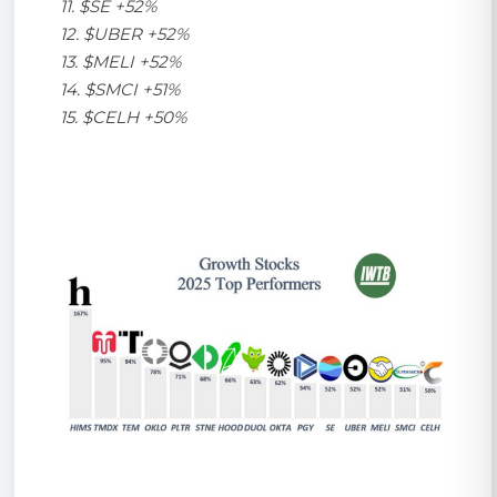
11. $SE +52%
12. $UBER +52%
13. $MELI +52%
14. $SMCI +51%
15. $CELH +50%