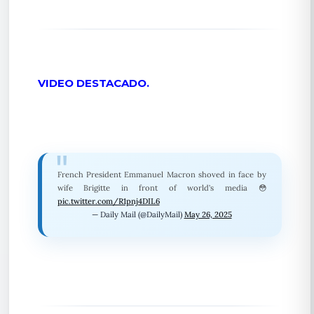
VIDEO DESTACADO.
French President Emmanuel Macron shoved in face by
wife Brigitte in front of world’s media 😳
pic.twitter.com/R1pnj4DIL6
— Daily Mail (@DailyMail)
May 26, 2025