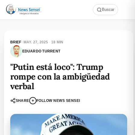
Buscar
BRIEF
\
MAY. 27, 2025
·
18 MIN
EDUARDO TURRENT
"Putin está loco": Trump
rompe con la ambigüedad
verbal
+
SHARE
FOLLOW NEWS SENSEI