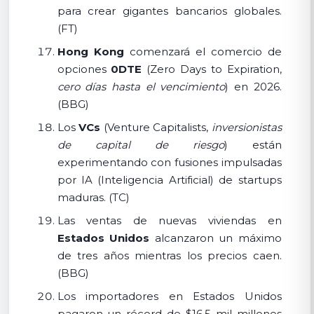
para crear gigantes bancarios globales.
(FT)
Hong Kong
comenzará el comercio de
opciones
0DTE
(Zero Days to Expiration,
cero días hasta el vencimiento
) en 2026.
(BBG)
Los
VCs
(Venture Capitalists,
inversionistas
de capital de riesgo
) están
experimentando con fusiones impulsadas
por IA (Inteligencia Artificial) de startups
maduras. (TC)
Las ventas de nuevas viviendas en
Estados Unidos
alcanzaron un máximo
de tres años mientras los precios caen.
(BBG)
Los importadores en Estados Unidos
pagaron un récord de $16.5 mil millones