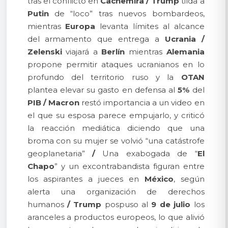
tras el conflicto en
Cachemira
/
Trump
tilda a
Putin
de “loco” tras nuevos bombardeos,
mientras
Europa
levanta límites al alcance
del armamento que entrega a
Ucrania
/
Zelenski
viajará a
Berlín
mientras
Alemania
propone permitir ataques ucranianos en lo
profundo del territorio ruso y la
OTAN
plantea elevar su gasto en defensa al
5%
del
PIB
/
Macron
restó importancia a un video en
el que su esposa parece empujarlo, y criticó
la reacción mediática diciendo que una
broma con su mujer se volvió “una catástrofe
geoplanetaria”
/
Una exabogada de “
El
Chapo
” y un excontrabandista figuran entre
los aspirantes a jueces en
México
, según
alerta una organización de derechos
humanos
/
Trump
pospuso al
9 de julio
los
aranceles a productos europeos, lo que alivió