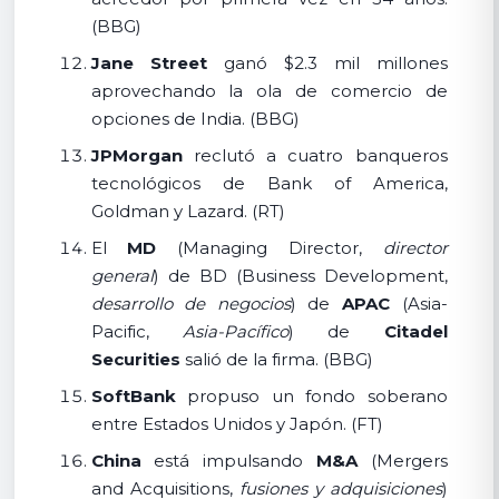
(BBG)
Jane Street
ganó $2.3 mil millones
aprovechando la ola de comercio de
opciones de India. (BBG)
JPMorgan
reclutó a cuatro banqueros
tecnológicos de Bank of America,
Goldman y Lazard. (RT)
El
MD
(Managing Director,
director
general
) de BD (Business Development,
desarrollo de negocios
) de
APAC
(Asia-
Pacific,
Asia-Pacífico
) de
Citadel
Securities
salió de la firma. (BBG)
SoftBank
propuso un fondo soberano
entre Estados Unidos y Japón. (FT)
China
está impulsando
M&A
(Mergers
and Acquisitions,
fusiones y adquisiciones
)