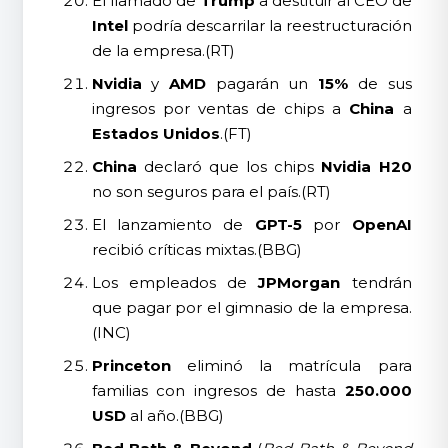
El llamado de
Trump
a destituir al CEO de
Intel
podría descarrilar la reestructuración
de la empresa.(RT)
Nvidia
y
AMD
pagarán un
15%
de sus
ingresos por ventas de chips a
China
a
Estados Unidos
.(FT)
China
declaró que los chips
Nvidia H20
no son seguros para el país.(RT)
El lanzamiento de
GPT-5
por
OpenAI
recibió críticas mixtas.(BBG)
Los empleados de
JPMorgan
tendrán
que pagar por el gimnasio de la empresa.
(INC)
Princeton
eliminó la matrícula para
familias con ingresos de hasta
250.000
USD
al año.(BBG)