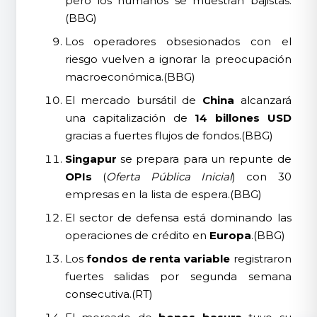
pero los humanos se muestran bajistas.
(BBG)
Los operadores obsesionados con el
riesgo vuelven a ignorar la preocupación
macroeconómica.(BBG)
El mercado bursátil de
China
alcanzará
una capitalización de
14 billones USD
gracias a fuertes flujos de fondos.(BBG)
Singapur
se prepara para un repunte de
OPIs
(
Oferta Pública Inicial
) con 30
empresas en la lista de espera.(BBG)
El sector de defensa está dominando las
operaciones de crédito en
Europa
.(BBG)
Los
fondos de renta variable
registraron
fuertes salidas por segunda semana
consecutiva.(RT)