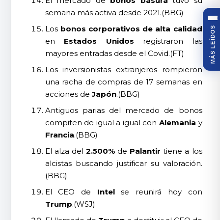
El mercado de
bonos basura
tuvo su
semana más activa desde 2021.(BBG)
Los
bonos corporativos de alta calidad
MÁS LEÍDOS
en
Estados Unidos
registraron las
mayores entradas desde el Covid.(FT)
Los inversionistas extranjeros rompieron
una racha de compras de 17 semanas en
acciones de
Japón
.(BBG)
Antiguos parias del mercado de bonos
compiten de igual a igual con
Alemania
y
Francia
.(BBG)
El alza del
2.500%
de
Palantir
tiene a los
alcistas buscando justificar su valoración.
(BBG)
El CEO de
Intel
se reunirá hoy con
Trump
.(WSJ)