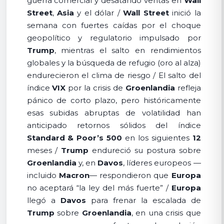
guerra comercial y desatando ventas en
Wall
Street
,
Asia
y el dólar /
Wall Street
inició la
semana con fuertes caídas por el choque
geopolítico y regulatorio impulsado por
Trump
, mientras el salto en rendimientos
globales y la búsqueda de refugio (oro al alza)
endurecieron el clima de riesgo / El salto del
índice
VIX
por la crisis de
Groenlandia
refleja
pánico de corto plazo, pero históricamente
esas subidas abruptas de volatilidad han
anticipado retornos sólidos del índice
Standard & Poor’s 500
en los siguientes
12
meses /
Trump
endureció su postura sobre
Groenlandia
y, en
Davos
, líderes europeos —
incluido
Macron
— respondieron que
Europa
no aceptará “la ley del más fuerte” /
Europa
llegó a
Davos
para frenar la escalada de
Trump
sobre
Groenlandia
, en una crisis que