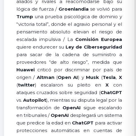
aliados y rivales a reacomodarse bajo su
lógica de fuerza /
Groenlandia
se volvió para
Trump
una prueba psicológica de dominio y
“victoria total”, donde el agravio personal y el
pensamiento absoluto elevan el riesgo de
escalada impulsiva / La
Comisión Europea
quiere endurecer su
Ley de Ciberseguridad
para sacar de la cadena de suministro a
proveedores “de alto riesgo”, medida que
Huawei
criticó por discriminar por país de
origen /
Altman
(
Open AI
) y
Musk
(
Tesla
,
X
(
twitter
) escalaron su pleito en
X
con
ataques cruzados sobre seguridad (
ChatGPT
vs.
Autopilot
), mientras su disputa legal por la
transformación de
OpenAI
sigue escalando
en tribunales /
OpenAI
desplegará un sistema
que predice la edad en
ChatGPT
para activar
protecciones automáticas en cuentas de