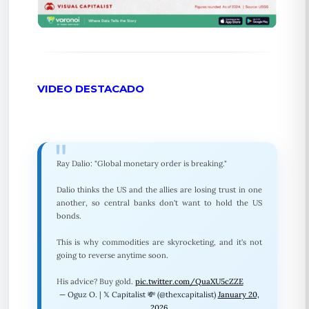
VIDEO DESTACADO
Ray Dalio: "Global monetary order is breaking."
Dalio thinks the US and the allies are losing trust in one
another, so central banks don't want to hold the US
bonds.
This is why commodities are skyrocketing, and it's not
going to reverse anytime soon.
His advice? Buy gold.
pic.twitter.com/QuaXU5cZZE
— Oguz O. | 𝕏 Capitalist 💸 (@thexcapitalist)
January 20,
2026