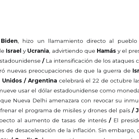
 Biden
, hizo un llamamiento directo al puebl
 de
Israel
y
Ucrania
, advirtiendo que
Hamás
y el pre
 estadounidense
/
La intensificación de los ataques 
eró nuevas preocupaciones de que la guerra de
Is
 Unidos
/
Argentina
celebrará el 22 de octubre la
omueve usar el dólar estadounidense como moneda
que Nueva Delhi amenazara con revocar su inm
frenar el programa de misiles y drones del país
/
pecto al aumento de tasas de interés
/
El presid
les de desaceleración de la inflación. Sin embargo,