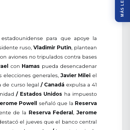
MÁS LEÍDOS
o estadounidense para que apoye la
sidente ruso,
Vladimir Putin
, plantean
con aviones no tripulados contra bases
rael
con
Hamas
pueda desencadenar
s elecciones generales,
Javier Milei
el
 de curso legal
/
Canadá
expulsa a 41
unidad
/
Estados Unidos
ha impuesto
Jerome Powell
señaló que la
Reserva
ente de la
Reserva Federal
,
Jerome
 destacó el jueves que el banco central