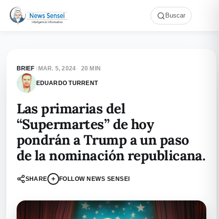
Buscar
BRIEF
\
MAR. 5, 2024
·
20 MIN
EDUARDO TURRENT
Las primarias del
“Supermartes” de hoy
pondrán a Trump a un paso
de la nominación republicana.
+
SHARE
FOLLOW NEWS SENSEI