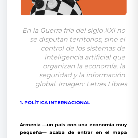
En la Guerra fría del siglo XXI no 
se disputan territorios, sino el 
control de los sistemas de 
inteligencia artificial que 
organizan la economía, la 
seguridad y la información 
global
.
 Imagen: Letras Libres
1. POLÍTICA INTERNACIONAL
Armenia —un país con una economía muy
pequeña— acaba de entrar en el mapa