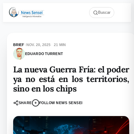
Buscar
BRIEF
\
NOV. 20, 2025
·
21 MIN
EDUARDO TURRENT
La nueva Guerra Fría: el poder
ya no está en los territorios,
sino en los chips
+
SHARE
FOLLOW NEWS SENSEI