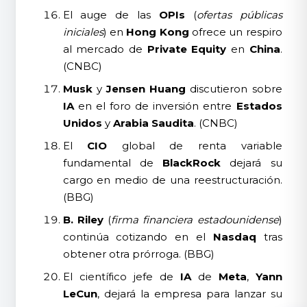
El auge de las
OPIs
(
ofertas públicas
iniciales
) en
Hong Kong
ofrece un respiro
al mercado de
Private Equity
en
China
.
(CNBC)
Musk
y
Jensen Huang
discutieron sobre
IA
en el foro de inversión entre
Estados
Unidos
y
Arabia Saudita
. (CNBC)
El
CIO
global de renta variable
fundamental de
BlackRock
dejará su
cargo en medio de una reestructuración.
(BBG)
B. Riley
(
firma financiera estadounidense
)
continúa cotizando en el
Nasdaq
tras
obtener otra prórroga. (BBG)
El científico jefe de
IA
de
Meta
,
Yann
LeCun
, dejará la empresa para lanzar su