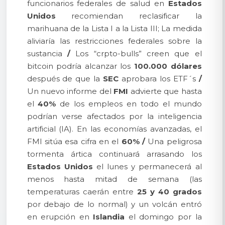
funcionarios federales de salud en
Estados
Unidos
recomiendan reclasificar la
marihuana de la Lista I a la Lista III; La medida
aliviaría las restricciones federales sobre la
sustancia
/
Los “crpto-bulls” creen que el
bitcoin podría alcanzar los
100.000 dólares
después de que la
SEC
aprobara los ETF´s
/
Un nuevo informe del
FMI
advierte que hasta
el
40%
de los empleos en todo el mundo
podrían verse afectados por la inteligencia
artificial (IA). En las economías avanzadas, el
FMI sitúa esa cifra en el
60%
/
Una peligrosa
tormenta ártica continuará arrasando los
Estados Unidos
el lunes y permanecerá al
menos hasta mitad de semana (las
temperaturas caerán entre
25 y 40 grados
por debajo de lo normal) y un volcán entró
en erupción en
Islandia
el domingo por la