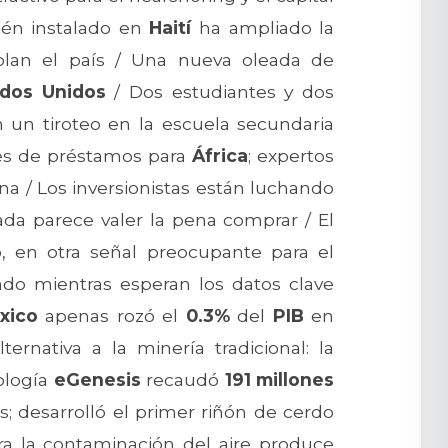
cién instalado en
Haití
ha ampliado la
solan el país / Una nueva oleada de
ados Unidos
/ Dos estudiantes y dos
 un tiroteo en la escuela secundaria
es de préstamos para
África
; expertos
a / Los inversionistas están luchando
da parece valer la pena comprar / El
, en otra señal preocupante para el
ndo mientras esperan los datos clave
xico
apenas rozó el
0.3%
del
PIB
en
rnativa a la minería tradicional: la
nología
eGenesis
recaudó
191 millones
 desarrolló el primer riñón de cerdo
a la contaminación del aire produce