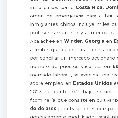
iría a países como
Costa Rica, Dom
orden de emergencia para cubrir to
inmigrantes chinos incluye miles q
profesores murieron y al menos nuev
Apalachee en
Winder, Georgia
en
E
admiten que cuando naciones africana
por conciliar un mercado accionario
número de puestos vacantes en
E
mercado laboral ¿se avecina una rec
sobre empleo en
Estados Unidos
es
2023, su punto más bajo en una déca
fitominería, que consiste en cultivar
de dólares
para trasplantes compati
genéticamente modificado trasplan