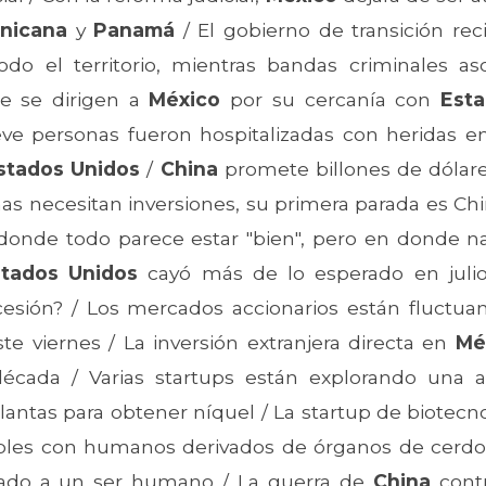
inicana
y
Panamá
/ El gobierno de transición re
do el territorio, mientras bandas criminales a
ue se dirigen a
México
por su cercanía con
Est
e personas fueron hospitalizadas con heridas en
stados Unidos
/
China
promete billones de dólar
s necesitan inversiones, su primera parada es Chin
 donde todo parece estar "bien", pero en donde na
stados Unidos
cayó más de lo esperado en julio
esión? / Los mercados accionarios están fluctua
te viernes / La inversión extranjera directa en
Mé
da / Varias startups están explorando una alte
 plantas para obtener níquel / La startup de biotec
bles con humanos derivados de órganos de cerdos;
tado a un ser humano / La guerra de
China
contr