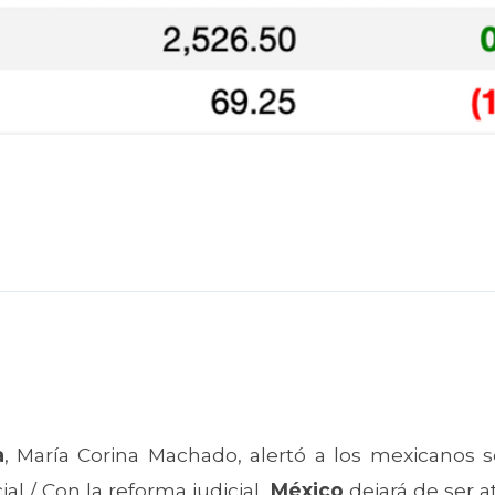
a
, María Corina Machado, alertó a los mexicanos 
al / Con la reforma judicial,
México
dejará de ser at