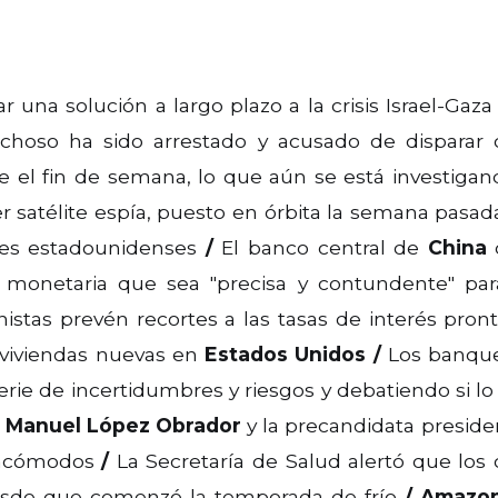
ar una solución a largo plazo a la crisis Israel-Gaz
oso ha sido arrestado y acusado de disparar con
te el fin de semana, lo que aún se está investig
 satélite espía, puesto en órbita la semana pasada
les estadounidenses
/
El banco central de
China
q
ca monetaria que sea "precisa y contundente" pa
nistas prevén recortes a las tasas de interés pro
viviendas nuevas en
Estados Unidos
/
Los banque
ie de incertidumbres y riesgos y debatiendo si lo p
 Manuel López Obrador
y la precandidata preside
 incómodos
/
La Secretaría de Salud alertó que los
de que comenzó la temporada de frío
/
Amazo