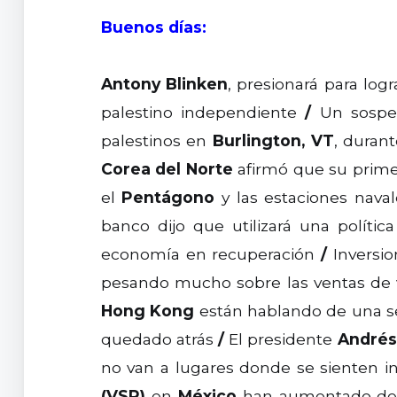
Buenos días:
Antony Blinken
, presionará para logr
palestino independiente
/
Un sospech
palestinos en
Burlington, VT
, duran
Corea del Norte
afirmó que su primer
el
Pentágono
y las estaciones nava
banco dijo que utilizará una políti
economía en recuperación
/
Inversio
pesando mucho sobre las ventas de 
Hong Kong
están hablando de una ser
quedado atrás
/
El presidente
Andrés
no van a lugares donde se sienten
(VSR)
en
México
han aumentado des