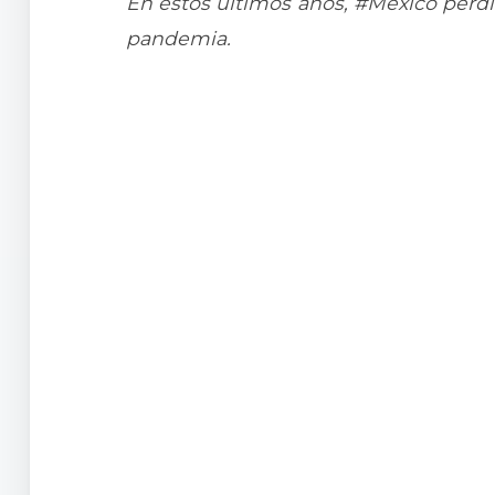
En estos últimos años, #México perdi
pandemia.