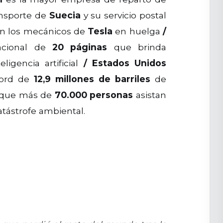
ansporte de
Suecia
y su servicio postal
con los mecánicos de
Tesla
en huelga
/
acional de
20 páginas
que brinda
igencia artificial
/
Estados Unidos
cord de
12,9 millones de barriles
de
a que más de
70.000 personas
asistan
tástrofe ambiental.