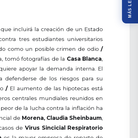
MÁS LEÍDOS
a que incluirá la creación de un Estado
tra tres estudiantes universitarios
ando como un posible crimen de odio
/
, tomó fotografías de la
Casa Blanca
,
uiere apoyar la demanda interna. El
ra defenderse de los riesgos para su
nto
/
El aumento de las hipotecas está
ros centrales mundiales reunidos en
eor de la lucha contra la inflación ha
ncial de
Morena, Claudia Sheinbaum
,
 casos de
Virus Sincicial Respiratorio
n
es la mayor empresa de reparto de