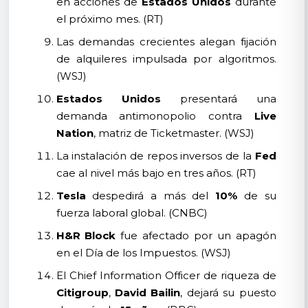
en acciones de
Estados Unidos
durante
el próximo mes. (RT)
Las demandas crecientes alegan fijación
de alquileres impulsada por algoritmos.
(WSJ)
Estados Unidos
presentará una
demanda antimonopolio contra
Live
Nation
, matriz de Ticketmaster. (WSJ)
La instalación de repos inversos de la
Fed
cae al nivel más bajo en tres años. (RT)
Tesla
despedirá a más del
10%
de su
fuerza laboral global. (CNBC)
H&R Block
fue afectado por un apagón
en el Día de los Impuestos. (WSJ)
El Chief Information Officer de riqueza de
Citigroup
,
David Bailin
, dejará su puesto