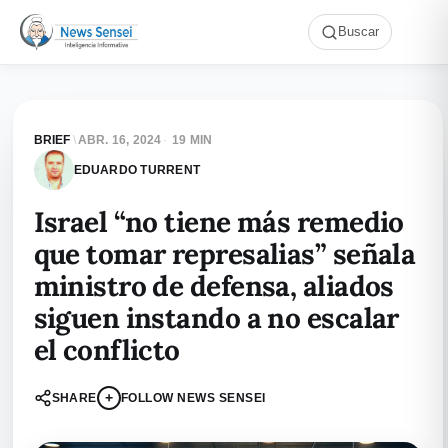
Buscar
BRIEF
\
ABR. 16, 2024
·
19 MIN
EDUARDO TURRENT
Israel “no tiene más remedio
que tomar represalias” señala
ministro de defensa, aliados
siguen instando a no escalar
el conflicto
+
SHARE
FOLLOW NEWS SENSEI