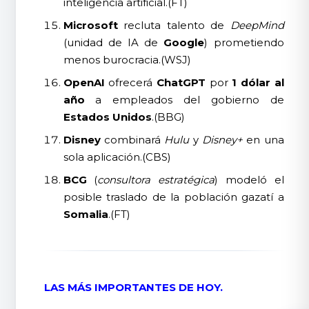
inteligencia artificial.(FT)
Microsoft
recluta talento de
DeepMind
(unidad de IA de
Google
) prometiendo
menos burocracia.(WSJ)
OpenAI
ofrecerá
ChatGPT
por
1 dólar al
año
a empleados del gobierno de
Estados Unidos
.(BBG)
Disney
combinará
Hulu
y
Disney+
en una
sola aplicación.(CBS)
BCG
(
consultora estratégica
) modeló el
posible traslado de la población gazatí a
Somalia
.(FT)
LAS MÁS IMPORTANTES DE HOY.