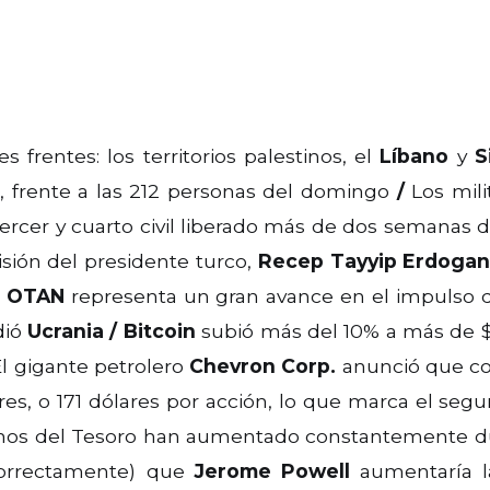
 frentes: los territorios palestinos, el
Líbano
y
S
 frente a las 212 personas del domingo
/
Los mil
 tercer y cuarto civil liberado más de dos semana
sión del presidente turco,
Recep Tayyip Erdoga
a
OTAN
representa un gran avance en el impulso de 
dió
Ucrania
/
Bitcoin
subió más del 10% a más de $3
l gigante petrolero
Chevron Corp.
anunció que c
res, o 171 dólares por acción, lo que marca el se
nos del Tesoro han aumentado constantemente dur
(correctamente) que
Jerome Powell
aumentaría la