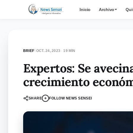
Inicio
Archivo
Qui
BRIEF
\
OCT. 24, 2023
·
19 MIN
Expertos: Se avecina
crecimiento económ
+
SHARE
FOLLOW NEWS SENSEI