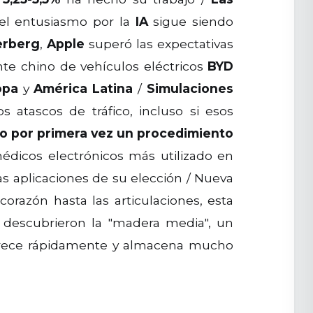
l entusiasmo por la
IA
sigue siendo
erberg
,
Apple
superó las expectativas
nte chino de vehículos eléctricos
BYD
opa
y
América Latina
/
Simulaciones
atascos de tráfico, incluso si esos
do por primera vez un procedimiento
médicos electrónicos más utilizado en
as aplicaciones de su elección / Nueva
razón hasta las articulaciones, esta
descubrieron la "madera media", un
 crece rápidamente y almacena mucho