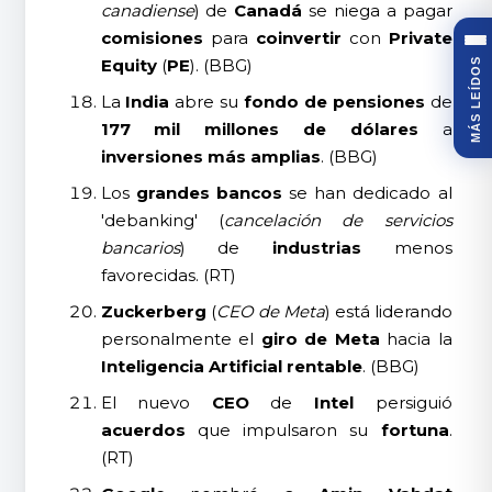
canadiense
) de
Canadá
se niega a pagar
comisiones
para
coinvertir
con
Private
Equity
(
PE
). (BBG)
MÁS LEÍDOS
La
India
abre su
fondo de pensiones
de
177 mil millones de dólares
a
inversiones más amplias
. (BBG)
Los
grandes bancos
se han dedicado al
'debanking' (
cancelación de servicios
bancarios
) de
industrias
menos
favorecidas. (RT)
Zuckerberg
(
CEO de Meta
) está liderando
personalmente el
giro de Meta
hacia la
Inteligencia Artificial rentable
. (BBG)
El nuevo
CEO
de
Intel
persiguió
acuerdos
que impulsaron su
fortuna
.
(RT)