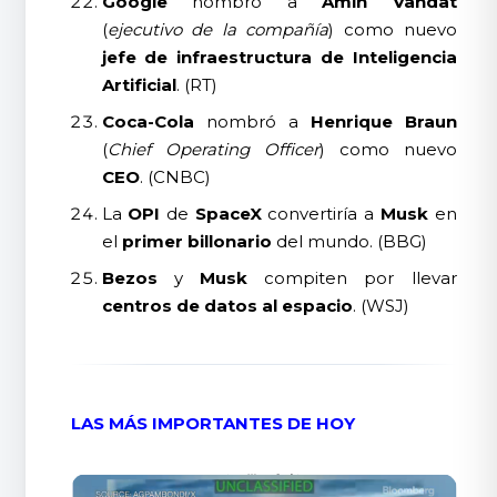
Google
nombró a
Amin Vahdat
(
ejecutivo de la compañía
) como nuevo
jefe de infraestructura de Inteligencia
Artificial
. (RT)
Coca-Cola
nombró a
Henrique Braun
(
Chief Operating Officer
) como nuevo
CEO
. (CNBC)
La
OPI
de
SpaceX
convertiría a
Musk
en
el
primer billonario
del mundo. (BBG)
Bezos
y
Musk
compiten por llevar
centros de datos al espacio
. (WSJ)
LAS MÁS IMPORTANTES DE HOY