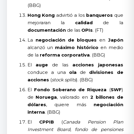
(BBG)
Hong Kong
advirtió a los
banqueros
que
mejoraran la
calidad
de la
documentación
de las
OPIs
. (FT)
La
negociación de bloques
en
Japón
alcanzó un
máximo histórico
en medio
de la
reforma corporativa
. (BBG)
El
auge
de las
acciones japonesas
conduce a una
ola
de
divisiones de
acciones
(
stock splits
). (BBG)
El
Fondo Soberano de Riqueza
(
SWF
)
de
Noruega
, valorado en
2 billones de
dólares
, quiere más
negociación
interna
. (BBG)
El
CPPIB
(
Canada Pension Plan
Investment Board, fondo de pensiones