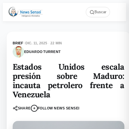
Buscar
BRIEF
\
DIC. 11, 2025
·
22 MIN
EDUARDO TURRENT
Estados Unidos escala
presión sobre Maduro:
incauta petrolero frente a
Venezuela
+
SHARE
FOLLOW NEWS SENSEI