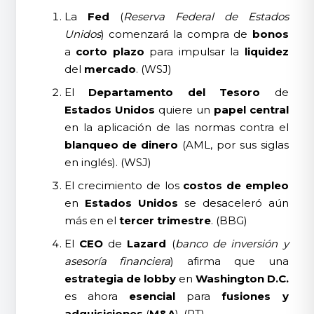
La
Fed
(
Reserva Federal de Estados
Unidos
) comenzará la compra de
bonos
a
corto plazo
para impulsar la
liquidez
del
mercado
. (WSJ)
El
Departamento del Tesoro
de
Estados Unidos
quiere un
papel central
en la aplicación de las normas contra el
blanqueo de dinero
(AML, por sus siglas
en inglés). (WSJ)
El crecimiento de los
costos de empleo
en
Estados Unidos
se desaceleró aún
más en el
tercer trimestre
. (BBG)
El
CEO
de
Lazard
(
banco de inversión y
asesoría financiera
) afirma que una
estrategia de lobby
en
Washington D.C.
es ahora
esencial
para
fusiones y
adquisiciones
(
M&A
). (RT)