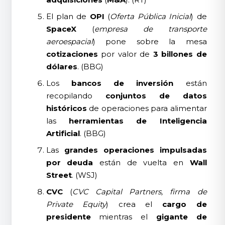
El plan de
OPI
(
Oferta Pública Inicial
) de
SpaceX
(
empresa de transporte
aeroespacial
) pone sobre la mesa
cotizaciones
por valor de
3 billones de
dólares
. (BBG)
Los
bancos de inversión
están
recopilando
conjuntos de datos
históricos
de operaciones para alimentar
las
herramientas de Inteligencia
Artificial
. (BBG)
Las
grandes operaciones impulsadas
por deuda
están de vuelta en
Wall
Street
. (WSJ)
CVC
(
CVC Capital Partners, firma de
Private Equity
) crea el
cargo de
presidente
mientras el
gigante de