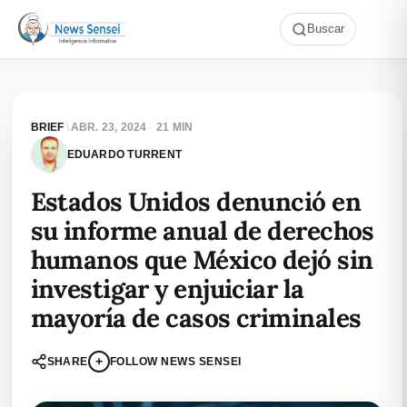
Buscar
BRIEF
\
ABR. 23, 2024
·
21 MIN
EDUARDO TURRENT
Estados Unidos denunció en
su informe anual de derechos
humanos que México dejó sin
investigar y enjuiciar la
mayoría de casos criminales
+
SHARE
FOLLOW NEWS SENSEI