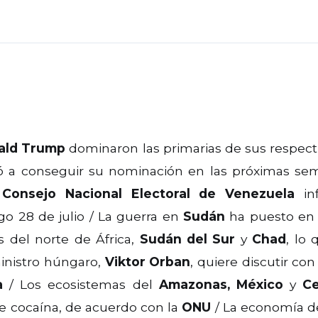
ald Trump
dominaron las primarias de sus respecti
nó a conseguir su nominación en las próximas se
l
Consejo Nacional Electoral de Venezuela
inf
go 28 de julio / La guerra en
Sudán
ha puesto en r
s del norte de África,
Sudán del Sur
y
Chad
, lo 
inistro húngaro,
Viktor Orban
, quiere discutir co
a
/ Los ecosistemas del
Amazonas, México
y
Ce
e cocaína, de acuerdo con la
ONU
/ La economía 