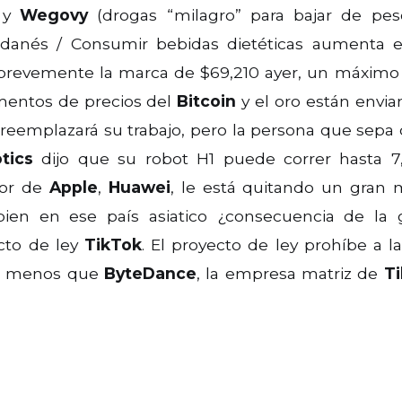
y
Wegovy
(drogas “milagro” para bajar de pes
danés / Consumir bebidas dietéticas aumenta e
brevemente la marca de $69,210 ayer, un máximo h
mentos de precios del
Bitcoin
y el oro están envia
reemplazará su trabajo, pero la persona que sepa c
tics
dijo que su robot H1 puede correr hasta 
dor de
Apple
,
Huawei
, le está quitando un gran 
 en ese país asiatico ¿consecuencia de la gu
cto de ley
TikTok
. El proyecto de ley prohíbe a la
s a menos que
ByteDance
, la empresa matriz de
T