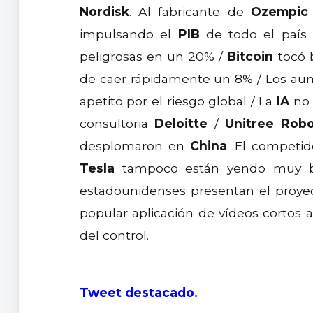
Nordisk
. Al fabricante de
Ozempic
impulsando el
PIB
de todo el país 
peligrosas en un 20% /
Bitcoin
tocó 
de caer rápidamente un 8% / Los au
apetito por el riesgo global / La
IA
no 
consultoria
Deloitte
/
Unitree Robo
desplomaron en
China
. El competi
Tesla
tampoco están yendo muy bien
estadounidenses presentan el proye
popular aplicación de vídeos corto
del control.
Tweet destacado.