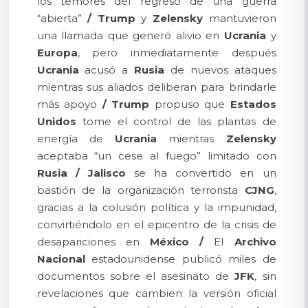
los temores del regreso de una guerra
“abierta”
/
Trump
y
Zelensky
mantuvieron
una llamada que generó alivio en
Ucrania
y
Europa
, pero inmediatamente después
Ucrania
acusó a
Rusia
de nuevos ataques
mientras sus aliados deliberan para brindarle
más apoyo
/
Trump
propuso que
Estados
Unidos
tome el control de las plantas de
energía de
Ucrania
mientras
Zelensky
aceptaba “un cese al fuego” limitado con
Rusia
/
Jalisco
se ha convertido en un
bastión de la organización terrorista
CJNG
,
gracias a la colusión política y la impunidad,
convirtiéndolo en el epicentro de la crisis de
desapariciones en
México
/
El
Archivo
Nacional
estadounidense publicó miles de
documentos sobre el asesinato de
JFK
, sin
revelaciones que cambien la versión oficial