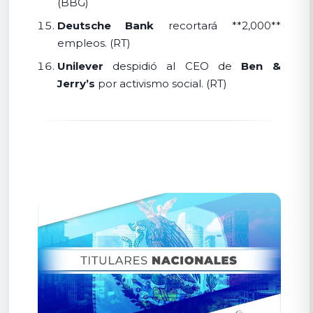
(BBG)
Deutsche Bank
recortará **2,000**
empleos. (RT)
Unilever
despidió al CEO de
Ben &
Jerry’s
por activismo social. (RT)