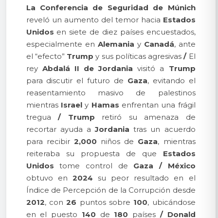
La Conferencia de Seguridad de Múnich
reveló un aumento del temor hacia
Estados
Unidos
en siete de diez países encuestados,
especialmente en
Alemania
y
Canadá
, ante
el “efecto”
Trump
y sus políticas agresivas
/
El
rey
Abdalá II de Jordania
visitó a
Trump
para discutir el futuro de
Gaza
, evitando el
reasentamiento masivo de palestinos
mientras
Israel
y
Hamas
enfrentan una frágil
tregua
/
Trump
retiró su amenaza de
recortar ayuda a
Jordania
tras un acuerdo
para recibir
2,000
niños de
Gaza
, mientras
reiteraba su propuesta de que
Estados
Unidos
tome control de
Gaza
/
México
obtuvo en
2024
su peor resultado en el
Índice de Percepción de la Corrupción desde
2012
, con
26
puntos sobre
100
, ubicándose
en el puesto
140
de
180
países
/
Donald