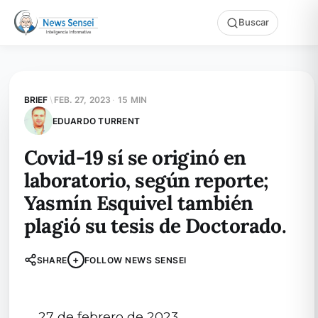
Buscar
BRIEF
\
FEB. 27, 2023
·
15 MIN
EDUARDO TURRENT
Covid-19 sí se originó en
laboratorio, según reporte;
Yasmín Esquivel también
plagió su tesis de Doctorado.
+
SHARE
FOLLOW NEWS SENSEI
27 de febrero de 2023