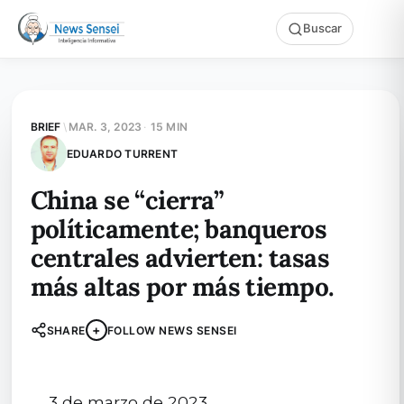
Buscar
BRIEF
\
MAR. 3, 2023
·
15 MIN
EDUARDO TURRENT
China se “cierra”
políticamente; banqueros
centrales advierten: tasas
más altas por más tiempo.
+
SHARE
FOLLOW NEWS SENSEI
3 de marzo de 2023