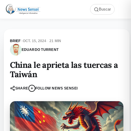
Buscar
BRIEF
\
OCT. 15, 2024
·
21 MIN
EDUARDO TURRENT
China le aprieta las tuercas a
Taiwán
+
SHARE
FOLLOW NEWS SENSEI