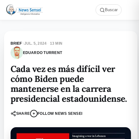
Buscar
BRIEF
\
JUL. 5, 2024
·
13 MIN
EDUARDO TURRENT
Cada vez es más difícil ver
cómo Biden puede
mantenerse en la carrera
presidencial estadounidense.
+
SHARE
FOLLOW NEWS SENSEI