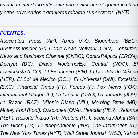
estaba haciendo lo suficiente para evitar que el gobierno chino
y otros adversarios extranjeros robaran sus secretos. (NYT)
FUENTES.
Asocciated Press (AP), Axios (AX), Bloomberg (BBG),
Business Insider (BI), Cable News Network (CNN), Consumer
News and Business Channel (CNBC), ContraRéplica (CRON),
Decrypt (DC), Diario Nocturno/Eje Central (NOC), El
Economista (ECO), El Financiero (FIN), El Heraldo de México
(HER), El Sol de México (SOL), El Universal (UNI), Excélsior
(EXC), Financial Times (FT), Forbes (F), Fox News (FOX),
International Intrigue (I.I), La Crónica (CRO), La Jornada (JOR),
La Razón (RAZ), Milenio Diario (MIL), Morning Brew (MB),
Motley Fool (Fool), Ovaciones (OVA), Periodic (PER), Reforma
(REF), Reporte Índigo (RI), Reuters (RT), Seeking Alpha (SA),
The Block (TB), El Independiente (INP), The Information (IT),
The New York Times (NYT), Wall Street Journal (WSJ), Yahoo