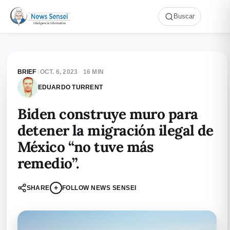
Buscar
BRIEF
\
OCT. 6, 2023
·
16 MIN
EDUARDO TURRENT
Biden construye muro para
detener la migración ilegal de
México “no tuve más
remedio”.
+
SHARE
FOLLOW NEWS SENSEI