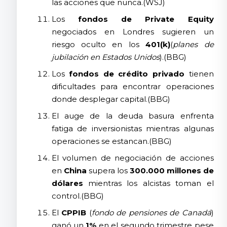
las acciones que nunca.(WSJ)
Los
fondos de Private Equity
negociados en Londres sugieren un
riesgo oculto en los
401(k)
(
planes de
jubilación en Estados Unidos
).(BBG)
Los
fondos de crédito privado
tienen
dificultades para encontrar operaciones
donde desplegar capital.(BBG)
El auge de la deuda basura enfrenta
fatiga de inversionistas mientras algunas
operaciones se estancan.(BBG)
El volumen de negociación de acciones
en
China
supera los
300.000 millones de
dólares
mientras los alcistas toman el
control.(BBG)
El
CPPIB
(
fondo de pensiones de Canadá
)
ganó un
1%
en el segundo trimestre pese