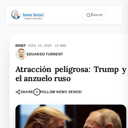
Buscar
BRIEF
\
AGO. 15, 2025
·
23 MIN
EDUARDO TURRENT
Atracción peligrosa: Trump y
el anzuelo ruso
+
SHARE
FOLLOW NEWS SENSEI