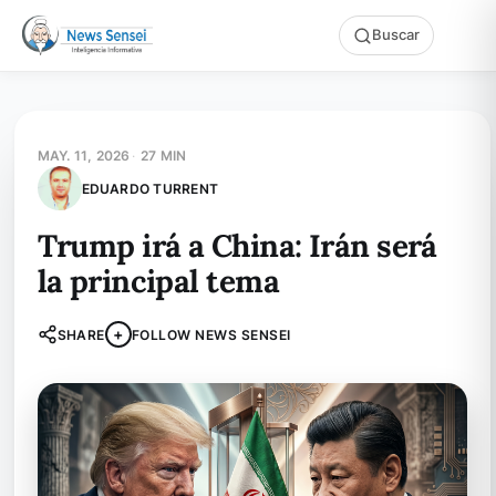
Buscar
MAY. 11, 2026
·
27 MIN
EDUARDO TURRENT
Trump irá a China: Irán será
la principal tema
+
SHARE
FOLLOW NEWS SENSEI