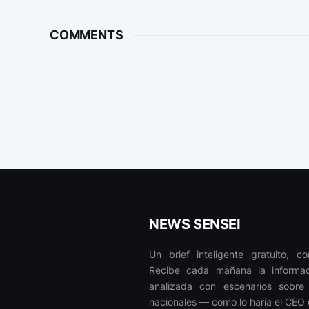
COMMENTS
NEWS SENSEI
Un brief inteligente gratuito, c
Recibe cada mañana la informaci
analizada con escenarios sobre 
nacionales — como lo haría el CEO 