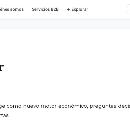
iénes somos
Servicios B2B
← Explorar
r
tas.