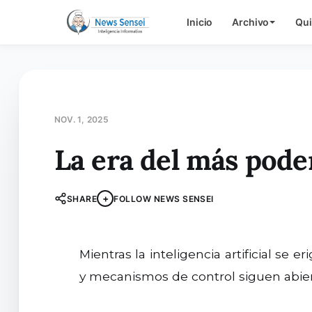
Inicio
Archivo
Qu
NOV. 1, 2025
La era del más pode
+
SHARE
FOLLOW NEWS SENSEI
Mientras la inteligencia artificial se erige como nuevo motor económico, preguntas decisivas sobre empleo, poder geopolítico
y mecanismos de control siguen abier