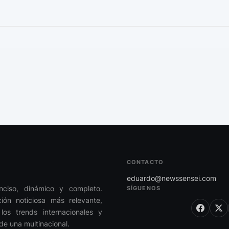
CONTACTO
eduardo@newssensei.com
onciso, dinámico y completo.
SÍGUENOS
ón noticiosa más relevante,
los trends internacionales y
de una multinacional.