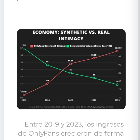
Entre 2019 y 2023, los ingresos 
de OnlyFans crecieron de forma 