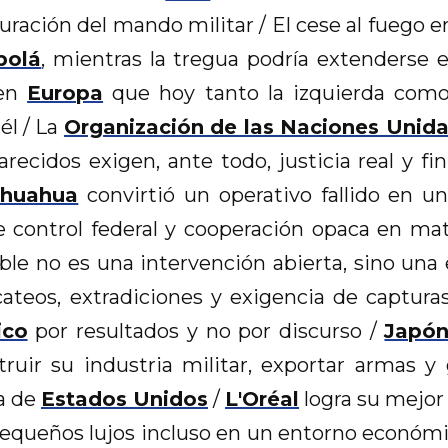
ración del mando militar / El cese al fuego 
bolá
, mientras la tregua podría extenderse 
 en
Europa
que hoy tanto la izquierda com
él / La
Organización de las Naciones Unid
parecidos exigen, ante todo, justicia real y 
ihuahua
convirtió un operativo fallido en u
 de control federal y cooperación opaca en m
le no es una intervención abierta, sino una 
cateos, extradiciones y exigencia de captura
ico
por resultados y no por discurso /
Japó
truir su industria militar, exportar armas 
a de
Estados Unidos
/
L'Oréal
logra su mejor
queños lujos incluso en un entorno económic