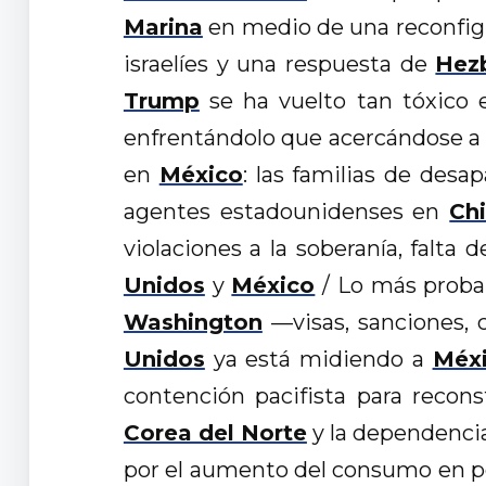
Marina
en medio de una reconfigu
israelíes y una respuesta de
Hez
Trump
se ha vuelto tan tóxico
enfrentándolo que acercándose a 
en
México
: las familias de desa
agentes estadounidenses en
Ch
violaciones a la soberanía, falta
Unidos
y
México
/ Lo más probab
Washington
—visas, sanciones, 
Unidos
ya está midiendo a
Méx
contención pacifista para recons
Corea del Norte
y la dependenci
por el aumento del consumo en pe