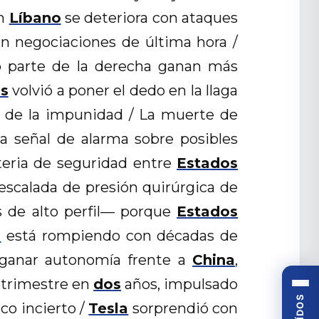
en
Líbano
se deteriora con ataques
en negociaciones de última hora /
o parte de la derecha ganan más
as
volvió a poner el dedo en la llaga
fin de la impunidad / La muerte de
na señal de alarma sobre posibles
ateria de seguridad entre
Estados
escalada de presión quirúrgica de
s de alto perfil— porque
Estados
n
está rompiendo con décadas de
y ganar autonomía frente a
China
,
 trimestre en
dos
años, impulsado
o incierto /
Tesla
sorprendió con