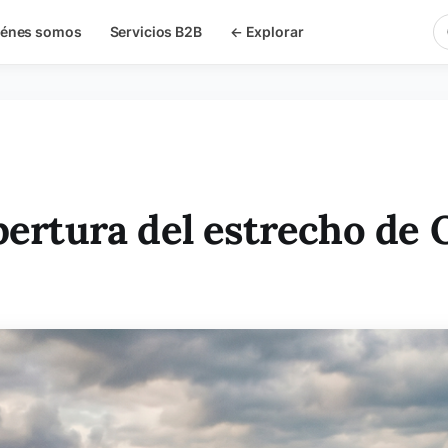
iénes somos
Servicios B2B
← Explorar
apertura del estrecho de