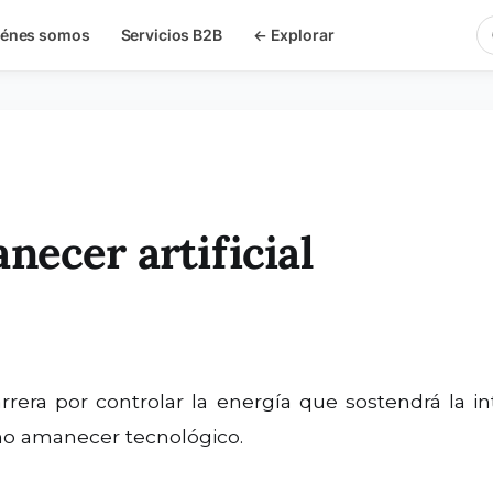
iénes somos
Servicios B2B
← Explorar
necer artificial
imo amanecer tecnológico.