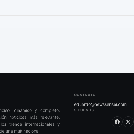
CONTACTO
eduardo@newssensei.com
onciso, dinámico y completo.
SÍGUENOS
ón noticiosa más relevante,
los trends internacionales y
de una multinacional.