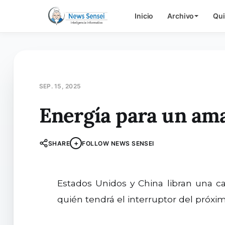
Inicio
Archivo
Qu
SEP. 15, 2025
Energía para un ama
+
SHARE
FOLLOW NEWS SENSEI
Estados Unidos y China libran una carrera por controlar la energía que sostendrá la inteligencia artificial. La disputa definirá
quién tendrá el interruptor del próx