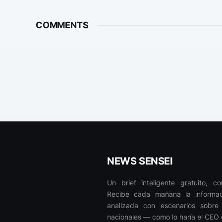
COMMENTS
NEWS SENSEI
Un brief inteligente gratuito, c
Recibe cada mañana la informaci
analizada con escenarios sobre 
nacionales — como lo haría el CEO 