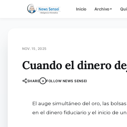
Inicio
Archivo
Qu
NOV. 15, 2025
Cuando el dinero de
+
SHARE
FOLLOW NEWS SENSEI
El auge simultáneo del oro, las bolsas y las criptomonedas revela algo más profundo que un ciclo financiero: la erosión de la fe
en el dinero fiduciario y el inicio de 