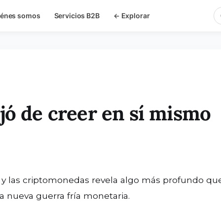
iénes somos
Servicios B2B
← Explorar
jó de creer en sí mismo
una nueva guerra fría monetaria.