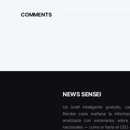
COMMENTS
NEWS SENSEI
Un brief inteligente gratuito, c
Recibe cada mañana la informaci
analizada con escenarios sobre 
nacionales — como lo haría el CEO 