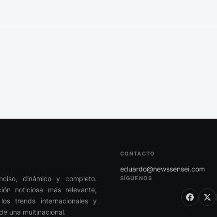
CONTACTO
eduardo@newssensei.com
onciso, dinámico y completo.
SÍGUENOS
ón noticiosa más relevante,
los trends internacionales y
de una multinacional.