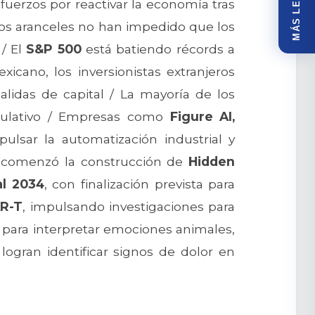
MÁS LEÍDOS
fuerzos por reactivar la economía tras
 y los aranceles no han impedido que los
/ El
S&P 500
está batiendo récords a
cano, los inversionistas extranjeros
lidas de capital / La mayoría de los
eculativo / Empresas como
Figure AI,
lsar la automatización industrial y
comenzó la construcción de
Hidden
l 2034
, con finalización prevista para
R-T
, impulsando investigaciones para
para interpretar emociones animales,
logran identificar signos de dolor en