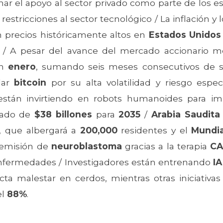
mar el apoyo al sector privado como parte de los es
as restricciones al sector tecnológico / La inflación
n precios históricamente altos en
Estados Unidos
 / A pesar del avance del mercado accionario mexi
n
enero
, sumando seis meses consecutivos de sa
dar
bitcoin
por su alta volatilidad y riesgo esp
stán invirtiendo en robots humanoides para impu
tado de
$38 billones
para
2035
/
Arabia Saudita
, que albergará a
200,000
residentes y el
Mundia
emisión de
neuroblastoma
gracias a la terapia
CA
 enfermedades / Investigadores están entrenando
IA
a malestar en cerdos, mientras otras iniciativas 
el
88%
.