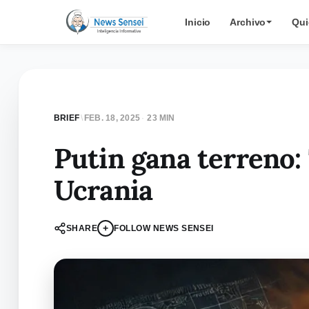
Inicio
Archivo
Qui
BRIEF
\
FEB. 18, 2025
·
23 MIN
Putin gana terreno:
Ucrania
+
SHARE
FOLLOW NEWS SENSEI