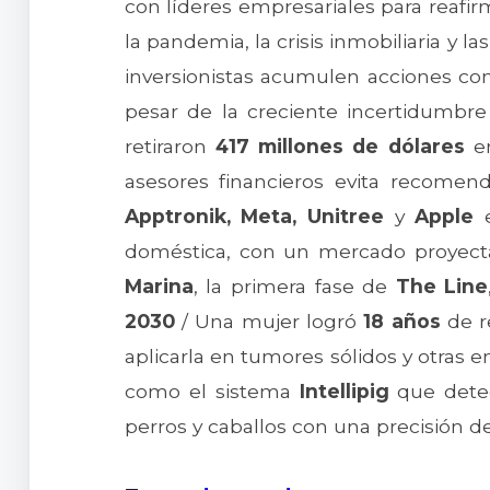
con líderes empresariales para reafir
la pandemia, la crisis inmobiliaria y l
inversionistas acumulen acciones co
pesar de la creciente incertidumbre
retiraron
417 millones de dólares
e
asesores financieros evita recomen
Apptronik, Meta, Unitree
y
Apple
e
doméstica, con un mercado proyec
Marina
, la primera fase de
The Line
2030
/ Una mujer logró
18 años
de r
aplicarla en tumores sólidos y otras
como el sistema
Intellipig
que detect
perros y caballos con una precisión d