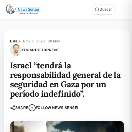
Buscar
BRIEF
\
NOV. 8, 2023
·
20 MIN
EDUARDO TURRENT
Israel “tendrá la
responsabilidad general de la
seguridad en Gaza por un
período indefinido”.
+
SHARE
FOLLOW NEWS SENSEI